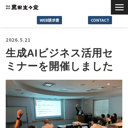
WEB請求書
CONTACT
Service
2026.5.21
Reason
生成AIビジネス活用セ
Case
ミナーを開催しました
News･Media
Seminar･Event
Company
Recruit