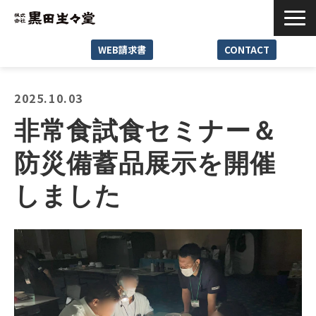
WEB請求書
CONTACT
Service
2025.10.03
Reason
非常食試食セミナー＆
Case
防災備蓄品展示を開催
News･Media
Seminar･Event
しました
Company
Recruit