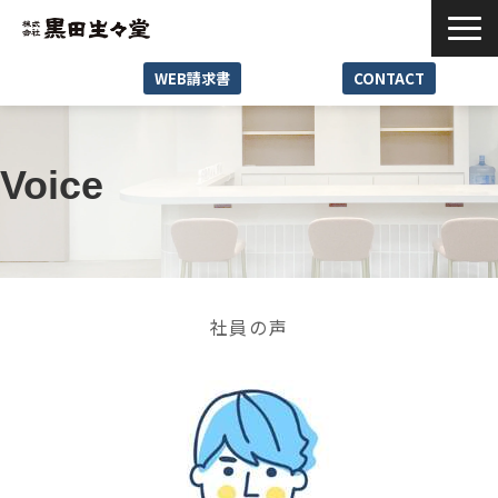
WEB請求書
CONTACT
Service
Reason
Voice
Case
News･Media
Seminar･Event
社員の声
Company
Recruit