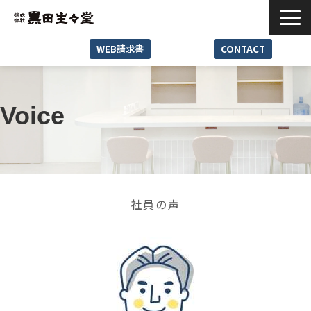
WEB請求書
CONTACT
Service
Reason
Voice
Case
News･Media
Seminar･Event
社員の声
Company
Recruit